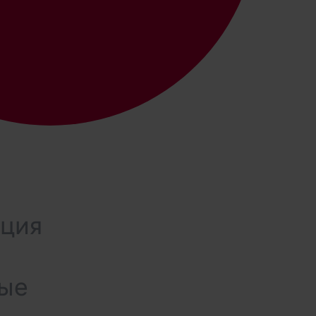
ация
ные