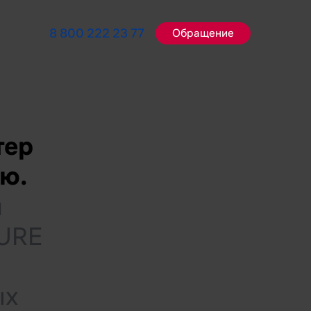
8 800 222 23 77
Обращение
тер
ию.
й
SURE
ых