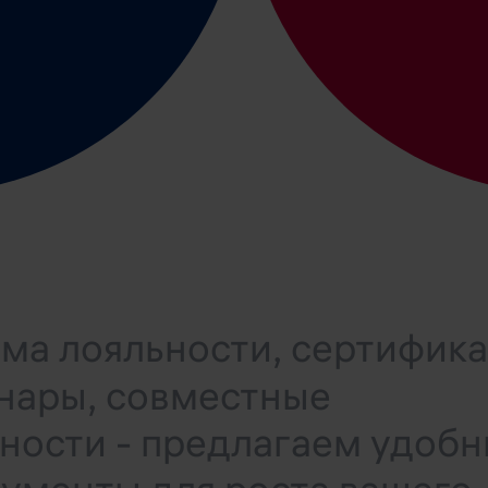
ма лояльности, сертифик
инары, совместные
ности - предлагаем удоб