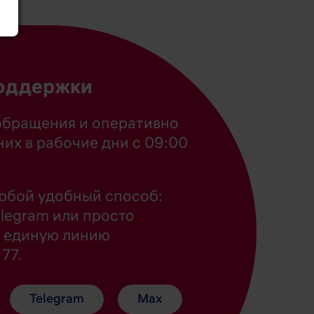
оддержки
бращения и оперативно
них в рабочие дни с 09:00
юбой удобный способ:
legram или просто
а единую линию
77.
Telegram
Max