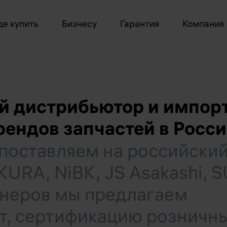
де купить
Бизнесу
Гарантия
Компания
ый дистрибьютор и импор
ендов запчастей в Росс
 поставляем на российски
URA, NiBK, JS Asakashi, 
ртнеров мы предлагаем
т, сертификацию розничн