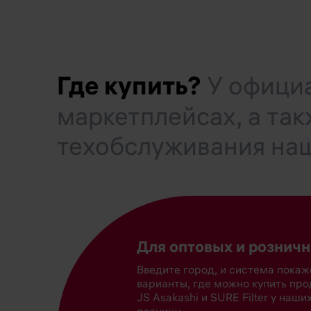
Где купить?
У офици
маркетплейсах, а так
техобслуживания наш
Для оптовых и рознич
Введите город, и система пока
варианты, где можно купить пр
JS Asakashi и SURE Filter у наши