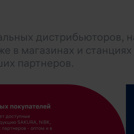
альных дистрибьюторов, н
же в магазинах и станциях
их партнеров.
ных покупателей
жет доступные
одукцию SAKURA, NiBK,
х партнеров - оптом и в