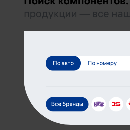
Поиск компонентов.
продукции — все наш
По авто
По номеру
Все бренды