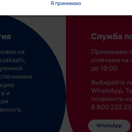
Я принимаю
тия
Служба п
ловия на
Принимаем о
sakashi,
отвечаем на 
иренной
до 18:00.
еспечиваем
Выбирайте л
ацию
WhatsApp, Te
а и
позвоните н
при
8 800 222 23 
енного
WhatsApp