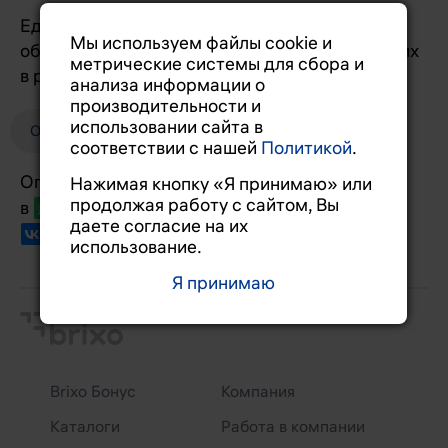
Единая линия для всех клиентов. Принимаем
Мы используем файлы cookie и
обращения 24/7 и оперативно отвечаем на них
метрические системы для сбора и
в рабочие дни с 09:00 до 18:00.
анализа информации о
производительности и
использовании сайта в
Обращение в Brixo
соответствии с нашей
Политикой
.
Оперативно отвечаем
Нажимая кнопку «Я принимаю» или
продолжая работу с сайтом, Вы
в
Вотсапе
,
Телеграме
,
Максе
и
даете согласие на их
Sakura
,
NiBK
использование.
Я принимаю
Brixo Бонус
Компания
Каталоги
Работа в компании