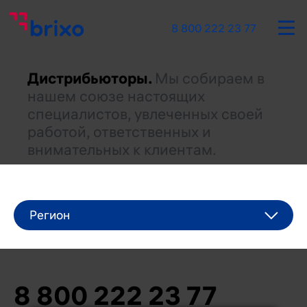
8 800 222 23 77
Дистрибьюторы.
Мы собираем в
нашем союзе настоящих
специалистов, увлеченных своей
работой, ответственных и
внимательных к клиентам.
8 800 222 23 77