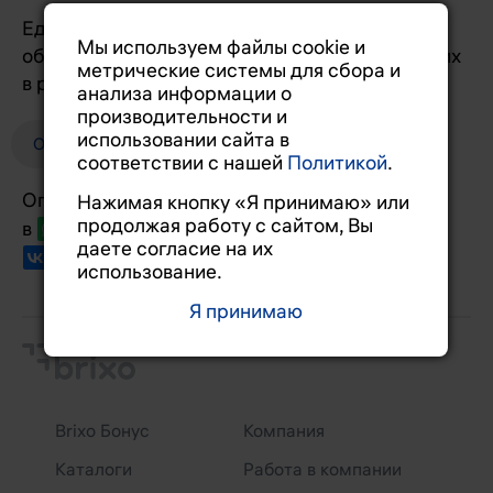
Единая линия для всех клиентов. Принимаем
Мы используем файлы cookie и
обращения 24/7 и оперативно отвечаем на них
метрические системы для сбора и
в рабочие дни с 09:00 до 18:00.
анализа информации о
производительности и
использовании сайта в
Обращение в Brixo
соответствии с нашей
Политикой
.
Оперативно отвечаем
Нажимая кнопку «Я принимаю» или
продолжая работу с сайтом, Вы
в
Вотсапе
,
Телеграме
,
Максе
и
даете согласие на их
Sakura
,
NiBK
использование.
Я принимаю
Brixo Бонус
Компания
Каталоги
Работа в компании