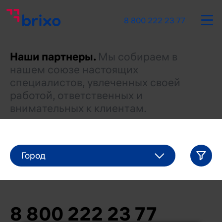
8 800 222 23 77
Наши партнеры.
Мы собираем в
нашем союзе настоящих
специалистов, увлеченных своей
работой, ответственных и
внимательных к клиентам.
8 800 222 23 77