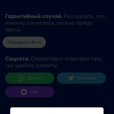
Гарантийный случай.
Рассказать, что
именно случилось, можно прямо
здесь.
Обращение в Brixo
Соцсети.
Оперативно отвечаем там,
где удобно клиенту.
Вотсап
Телеграм
Max