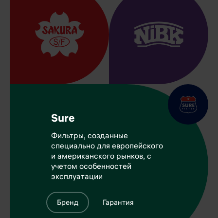
года.
серию Классик
Поставщик 36
(Original) и
OEM
гарантия без
производств.
ограничений на
Выбор
серию
специалистов
Премиум
125 стран мира.
(Performance)
Бренд
Бренд
Sure
Гарантия
Гарантия
Фильтры, созданные
специально для европейского
и американского рынков, с
учетом особенностей
эксплуатации
Бренд
Гарантия