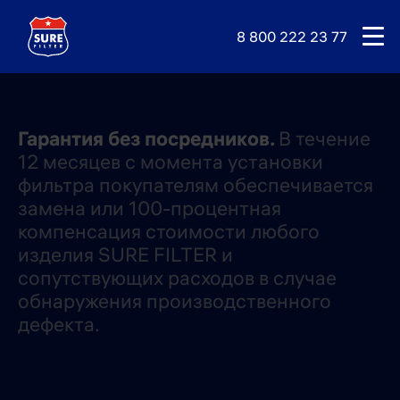
8 800 222 23 77
Гарантия без посредников.
В течение
12 месяцев с момента установки
фильтра покупателям обеспечивается
замена или 100-процентная
компенсация стоимости любого
изделия SURE FILTER и
сопутствующих расходов в случае
обнаружения производственного
дефекта.