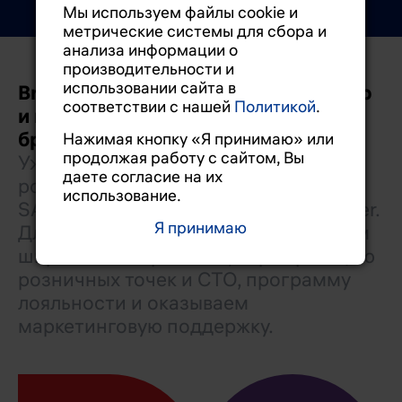
Мы используем файлы cookie и
метрические системы для сбора и
анализа информации о
производительности и
использовании сайта в
Brixo – эксклюзивный дистрибьютор
соответствии с нашей
Политикой
.
и импортер ведущих мировых
брендов запчастей в Россию.
Нажимая кнопку «Я принимаю» или
продолжая работу с сайтом, Вы
Уже более 20 лет мы поставляем на
даете согласие на их
российский рынок продукцию
использование.
SAKURA, NiBK, JS Asakashi, SURE Filter.
Я принимаю
Для наших партнеров мы предлагаем
широкий ассортимент, сертификацию
розничных точек и СТО, программу
лояльности и оказываем
Sakura
NiBK
маркетинговую поддержку.
Фильтры и
Расширенная
радиаторы. На
гарантия до 36
рынке с 1973
месяцев на